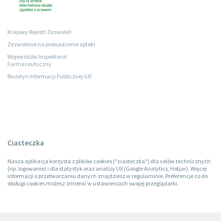
Krajowy Rejestr Zezwoleń
Zezwolenie na prowadzenie apteki
Wojewódzki Inspektorat
Farmaceutyczny
Biuletyn Informacji Publicznej GIF
Ciasteczka
Nasza aplikacja korzysta z plików cookies ("ciasteczka") dla celów technicznych
(np. logowanie) i dla statystyk oraz analizy UX (Google Analytics, Hotjar). Więcej
informacji o przetwarzaniu danych znajdziesz w regulaminie. Preferencje co do
obsługi cookies możesz zmienić w ustawieniach swojej przeglądarki.