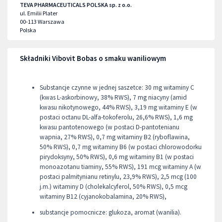
TEVA PHARMACEUTICALS POLSKA sp. z o.o.
ul. Emilii Plater
00-113
Warszawa
Polska
Składniki Vibovit Bobas o smaku waniliowym
Substancje czynne w jednej saszetce: 30 mg witaminy C
(kwas L-askorbinowy, 38% RWS), 7 mg niacyny (amid
kwasu nikotynowego, 44% RWS), 3,19 mg witaminy E (w
postaci octanu DL-alfa-tokoferolu, 26,6% RWS), 1,6 mg
kwasu pantotenowego (w postaci D-pantotenianu
wapnia, 27% RWS), 0,7 mg witaminy B2 (ryboflawina,
50% RWS), 0,7 mg witaminy B6 (w postaci chlorowodorku
pirydoksyny, 50% RWS), 0,6 mg witaminy B1 (w postaci
monoazotanu tiaminy, 55% RWS), 191 mcg witaminy A (w
postaci palmitynianu retinylu, 23,9% RWS), 2,5 mcg (100
j.m.) witaminy D (cholekalcyferol, 50% RWS), 0,5 mcg
witaminy B12 (cyjanokobalamina, 20% RWS),
substancje pomocnicze: glukoza, aromat (wanilia).