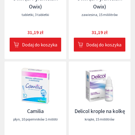
Owix)
Owix)
tabletki
,
3 tabletki
zawiesina
,
15 mililitrów
31,19 zł
31,19 zł
Dodaj do koszyka
Dodaj do koszyka
Camilia
Delicol krople na kolkę
płyn
,
10 pojemników 1 mililitr
krople
,
15 mililitrów