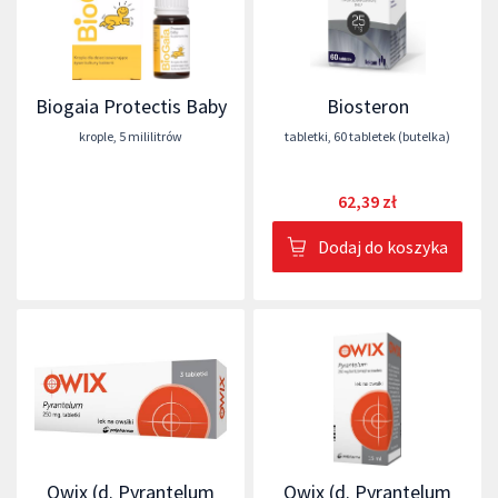
Biogaia Protectis Baby
Biosteron
krople
,
5 mililitrów
tabletki
,
60 tabletek (butelka)
62,39 zł
Dodaj do koszyka
Owix (d. Pyrantelum
Owix (d. Pyrantelum