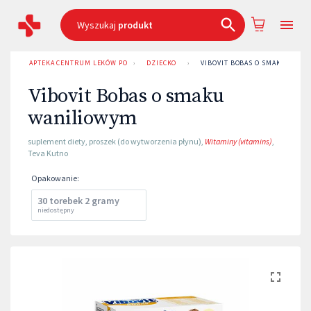
Wyszukaj
produkt
APTEKA CENTRUM LEKÓW POZNAŃ
›
DZIECKO
›
VIBOVIT BOBAS O SMAKU WANI
Vibovit Bobas o smaku
waniliowym
suplement diety
,
proszek (do wytworzenia płynu)
,
Witaminy (vitamins)
,
Teva Kutno
Opakowanie
:
30 torebek 2 gramy
niedostępny