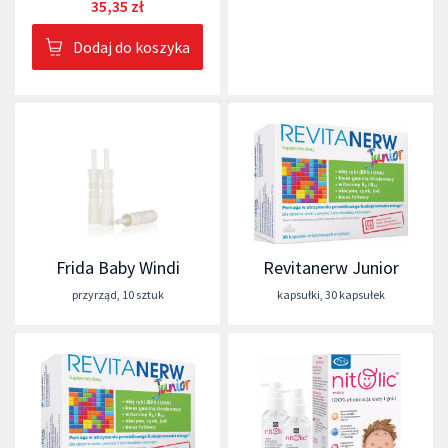
35,35 zł
Dodaj do koszyka
Frida Baby Windi
Revitanerw Junior
przyrząd
,
10 sztuk
kapsułki
,
30 kapsułek