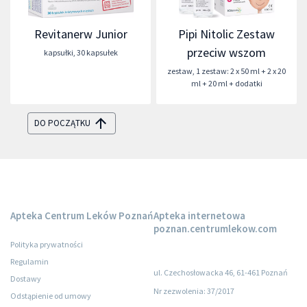
Revitanerw Junior
Pipi Nitolic Zestaw
przeciw wszom
kapsułki
,
30 kapsułek
zestaw
,
1 zestaw: 2 x 50 ml + 2 x 20
ml + 20 ml + dodatki
DO POCZĄTKU
Apteka Centrum Leków Poznań
Apteka internetowa
poznan.centrumlekow.com
Polityka prywatności
Regulamin
ul. Czechosłowacka 46, 61-461 Poznań
Dostawy
Nr zezwolenia: 37/2017
Odstąpienie od umowy