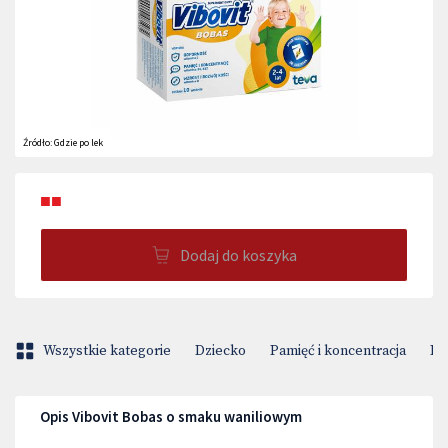
Źródło:
Gdzie po lek
■■
Dodaj do koszyka
Wszystkie kategorie
Dziecko
Pamięć i koncentracja
Pr
Opis Vibovit Bobas o smaku waniliowym