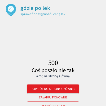
gdzie po lek
sprawdź dostępność i cenę leku
500
Coś poszło nie tak
Wróć na stronę główną.
POWRÓT DO STRONY GŁÓWNEJ
ZAŁADUJ PONOWNIE
ZGŁOŚ PROBLEM