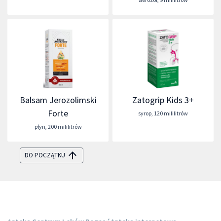
Balsam Jerozolimski
Zatogrip Kids 3+
Forte
syrop
,
120 mililitrów
płyn
,
200 mililitrów
DO POCZĄTKU