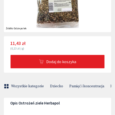
Źródło:
Gdzie po lek
11,43 zł
(
0,23 zł
/
g
)
Dodaj do koszyka
Wszystkie kategorie
Dziecko
Pamięć i koncentracja
Pr
Opis Ostrożeń ziele Herbapol