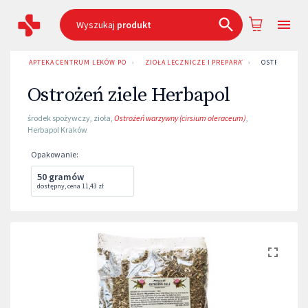
Wyszukaj
produkt
APTEKA CENTRUM LEKÓW POZNAŃ
›
ZIOŁA LECZNICZE I PREPARATY ZIOŁOWE
›
OSTROŻEŃ ZI
Ostrożeń ziele Herbapol
środek spożywczy
,
zioła
,
Ostrożeń warzywny (cirsium oleraceum)
,
Herbapol Kraków
Opakowanie
:
50 gramów
dostępny
,
cena
11,43 zł