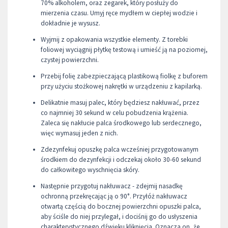
70% alkoholem, oraz zegarek, który posłuży do
mierzenia czasu. Umyj ręce mydłem w ciepłej wodzie i
dokładnie je wysusz.
Wyjmij z opakowania wszystkie elementy. Z torebki
foliowej wyciągnij płytkę testową i umieść ją na poziomej,
czystej powierzchni.
Przebij folię zabezpieczającą plastikową fiolkę z buforem
przy użyciu stożkowej nakrętki w urządzeniu z kapilarką.
Delikatnie masuj palec, który będziesz nakłuwać, przez
co najmniej 30 sekund w celu pobudzenia krążenia.
Zaleca się nakłucie palca środkowego lub serdecznego,
więc wymasuj jeden z nich.
Zdezynfekuj opuszkę palca wcześniej przygotowanym
środkiem do dezynfekcji i odczekaj około 30-60 sekund
do całkowitego wyschnięcia skóry.
Następnie przygotuj nakłuwacz - zdejmij nasadkę
ochronną przekręcając ją o 90°. Przyłóż nakłuwacz
otwartą częścią do bocznej powierzchni opuszki palca,
aby ściśle do niej przylegał, i dociśnij go do usłyszenia
charakterystycznego dźwięku kliknięcia. Oznacza on, że