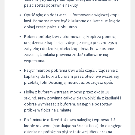
palec został poprawnie nakłuty.
Opuść rękę do dołu w celu uformowania większej kropli
krwi. Pomocne może być kilkukrotne delikatne uciśnięcie
dolnej części palca z obu stron.
Pobierz próbkę krwi z uformowanej kropli za pomocą
urządzenia z kapilarką - zdejmij z niego przezroczystą
zatyczkę i dotknij kapilarką kropli krwi. Krew zostanie
zassana, kapilarka powinna zostać całkowicie nią
wypełniona.
Natychmiast po pobraniu krwi włóż część urządzenia z
kapilarką do fiolki z buforem przez otwór we wcześniej
przebitej folii. Dociśnij ją mocno, aż poczujesz opór.
Fiolkę z buforem wstrząsaj mocno przez około 10
sekund. Krew powinna całkowicie uwolnić się z kapilarki i
dobrze wymieszać z buforem. Następnie pozostaw
próbkę w fiolce na 1 minutę.
Po 1 minucie odkręć stożkową nakrętkę i wprowadź 3
krople roztworu (naciskając na ścianki fiolki) do okrągłego
okienka na próbkę na płytce testowej. Mierz czas na