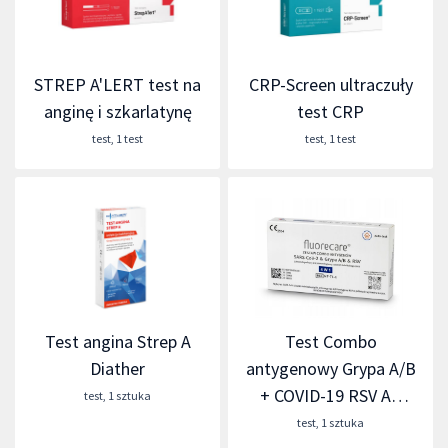
STREP A'LERT test na
CRP-Screen ultraczuły
anginę i szkarlatynę
test CRP
test
,
1 test
test
,
1 test
Test angina Strep A
Test Combo
Diather
antygenowy Grypa A/B
+ COVID-19 RSV Ag
test
,
1 sztuka
Fluorecare
test
,
1 sztuka