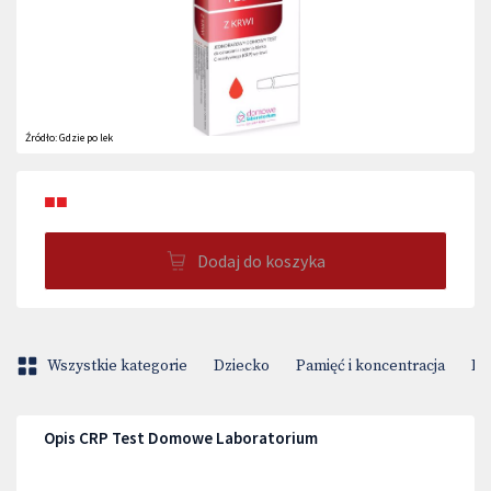
Źródło:
Gdzie po lek
■■
Dodaj do koszyka
Wszystkie kategorie
Dziecko
Pamięć i koncentracja
Pr
Opis CRP Test Domowe Laboratorium