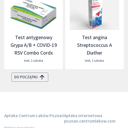
Test antygenowy
Test angina
Grypa A/B + COVID-19
Streptococcus A
RSV Combo Cordx
Diather
test
,
1 sztuka
test
,
1 sztuka
DO POCZĄTKU
Apteka Centrum Leków Poznań
Apteka internetowa
poznan.centrumlekow.com
Polityka prywatności