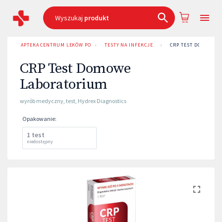
Wyszukaj
produkt
APTEKA CENTRUM LEKÓW POZNAŃ
›
TESTY NA INFEKCJE
›
CRP TEST DOMOWE 
CRP Test Domowe
Laboratorium
wyrób medyczny
,
test
,
Hydrex Diagnostics
Opakowanie
:
1 test
niedostępny