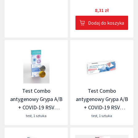
8,31 zł
Dodaj do koszyka
Test Combo
Test Combo
antygenowy Grypa A/B
antygenowy Grypa A/B
+ COVID-19 RSV
+ COVID-19 RSV
Milapharm
Diather
test
,
1 sztuka
test
,
1 sztuka